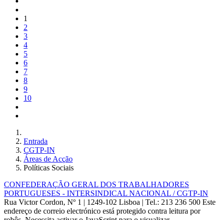
1
2
3
4
5
6
7
8
9
10
Entrada
CGTP-IN
Áreas de Acção
Políticas Sociais
CONFEDERAÇÃO GERAL DOS TRABALHADORES
PORTUGUESES - INTERSINDICAL NACIONAL / CGTP-IN
Rua Victor Cordon, Nº 1 | 1249-102 Lisboa |
Tel.: 213 236 500
Este
endereço de correio electrónico está protegido contra leitura por
robôs. Necessita activar o JavaScript para o visualizar.