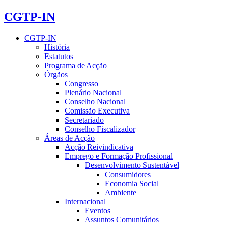
CGTP-IN
CGTP-IN
História
Estatutos
Programa de Acção
Órgãos
Congresso
Plenário Nacional
Conselho Nacional
Comissão Executiva
Secretariado
Conselho Fiscalizador
Áreas de Acção
Acção Reivindicativa
Emprego e Formação Profissional
Desenvolvimento Sustentável
Consumidores
Economia Social
Ambiente
Internacional
Eventos
Assuntos Comunitários