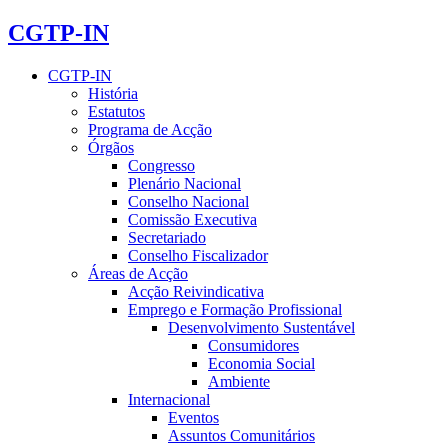
CGTP-IN
CGTP-IN
História
Estatutos
Programa de Acção
Órgãos
Congresso
Plenário Nacional
Conselho Nacional
Comissão Executiva
Secretariado
Conselho Fiscalizador
Áreas de Acção
Acção Reivindicativa
Emprego e Formação Profissional
Desenvolvimento Sustentável
Consumidores
Economia Social
Ambiente
Internacional
Eventos
Assuntos Comunitários