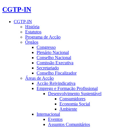
CGTP-IN
CGTP-IN
História
Estatutos
Programa de Acção
Órgãos
Congresso
Plenário Nacional
Conselho Nacional
Comissão Executiva
Secretariado
Conselho Fiscalizador
Áreas de Acção
Acção Reivindicativa
Emprego e Formação Profissional
Desenvolvimento Sustentável
Consumidores
Economia Social
Ambiente
Internacional
Eventos
Assuntos Comunitários