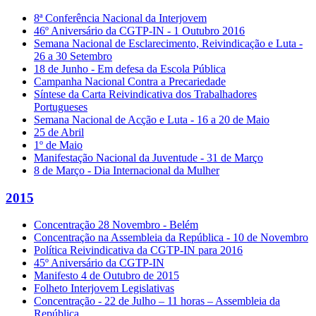
8ª Conferência Nacional da Interjovem
46º Aniversário da CGTP-IN - 1 Outubro 2016
Semana Nacional de Esclarecimento, Reivindicação e Luta -
26 a 30 Setembro
18 de Junho - Em defesa da Escola Pública
Campanha Nacional Contra a Precariedade
Síntese da Carta Reivindicativa dos Trabalhadores
Portugueses
Semana Nacional de Acção e Luta - 16 a 20 de Maio
25 de Abril
1º de Maio
Manifestação Nacional da Juventude - 31 de Março
8 de Março - Dia Internacional da Mulher
2015
Concentração 28 Novembro - Belém
Concentração na Assembleia da República - 10 de Novembro
Política Reivindicativa da CGTP-IN para 2016
45º Aniversário da CGTP-IN
Manifesto 4 de Outubro de 2015
Folheto Interjovem Legislativas
Concentração - 22 de Julho – 11 horas – Assembleia da
República