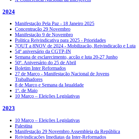
2024
Manifestação Pela Paz - 18 Janeiro 2025
Concentração 29 Novembro
Manifestação 9 de Novembro
Politica Reivindicativa para 2025 - Prioridades
7OUT a 8NOV de 2024 - Mobilização, Reivindicação e Luta
54º aniversário da CGTP-IN
Semana de esclarecimento, acção e luta 20-27 Junho
50º. Aniversário do 25 de Abril
Boletim Inter Reformados
27 de Março - Manifestação Nacional de Jovens
Trabalhadores
8 de Março e Semana da Igualdade
1º. de Maio
10 Março – Eleições Legislativas
2023
10 Março – Eleições Legislativas
Palestina
Manifestação 29 Novembro Assembleia da República
Reivindicações Imediatas da Inter-Reformados