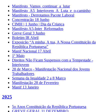
Manifesto_Vamos_continuar_a_lutar
Manifesto_A5_Interjovem_A_Luta_e_o-caminho
Manifesto - Derrotamos Pacote Laboral
Concentração 18 Junho
CIMH | 1 Junho | Dia da Criança
Manifesto A5-Inter_Reformados
Greve Geral 3 Junho
Boletim IR Abril
Exposição “A minha, A tua, A Nossa Constituição da
República Portuguesa”
Manif Nacional 17 Abril
1º Maio
Direitos Não Ficam Suspensos com a Tempestade -
Interjovem
28 de Março - Manifestação Nacional dos Jovens
Trabalhadores
Semana da Igualdade 2 a 8 Março
Manifestação 28 de Fevereiro
Manif 13 Janeiro
2025
5o Anos Constituição da República Portuguesa
GREVE GERAL 11 DEZEMBRO