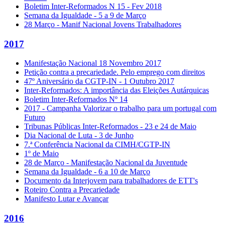
Boletim Inter-Reformados N 15 - Fev 2018
Semana da Igualdade - 5 a 9 de Março
28 Março - Manif Nacional Jovens Trabalhadores
2017
Manifestação Nacional 18 Novembro 2017
Petição contra a precariedade. Pelo emprego com direitos
47º Aniversário da CGTP-IN - 1 Outubro 2017
Inter-Reformados: A importância das Eleições Autárquicas
Boletim Inter-Reformados Nº 14
2017 - Campanha Valorizar o trabalho para um portugal com
Futuro
Tribunas Públicas Inter-Reformados - 23 e 24 de Maio
Dia Nacional de Luta - 3 de Junho
7.ª Conferência Nacional da CIMH/CGTP-IN
1º de Maio
28 de Março - Manifestação Nacional da Juventude
Semana da Igualdade - 6 a 10 de Março
Documento da Interjovem para trabalhadores de ETT's
Roteiro Contra a Precariedade
Manifesto Lutar e Avançar
2016