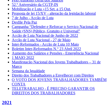
Pelo Aumento Geral dos Salários
52.º Aniversário da CGTP-IN
Mobilização e Luta »15 Set. a 15 Out.
Proposta de lei 15/XV - alteração da legislação laboral
7 de Julho - Acção de Luta
Desfile Pela Paz
Campanha “Defender e Reforçar o Serviço Nacional de
Saúde (SNS) Público, Gratuito e Universal”
Acção de Luta Nacional de Junho de 2022
Acção de Luta Nacional - 27 de Maio
Inter-Reformados - Acção de Luta 10 Maio
Boletim Inter-Reformados N.º 23 Abril 2022
Aumento dos Salários e Pensões - Emergência Nacional
1 MAIO 2022
Manifestação Nacional dos Jovens Trabalhadores – 31 de
Março
Semana da Igualdade
Direito dos Trabalhadores a Envelhecer com Direitos
O VOTO DOS JOVENS TRABALHADORES TAMBÉM
CONTA
TELETRABALHO - É PRECISO GARANTIR OS
DIREITOS DOS TRABALHADORES
2021