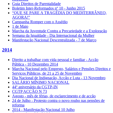
Guia Direitos de Parentalidade
Boletim Inter-Reformados nº 10 - Junho 2015
“QUE SE PARE A TRAGÉDIA DO MEDITERRÂNEO,
AGORA!”
Campanha Romper com o Assédio
1 de Maio
Marcha da Juventude Contra a Precariedade e a Exploração
Semana da Igualdade - Dia Internacional da Mulher
Manifestação Nacional Descentralizada - 7 de Março
2014
Direito a trabalhar com vida pessoal e familiar - Acção
Pública - 10 Dezembro 2014
Marcha Nacional pelo Emprego, Salários e Pensões Direitos e
Serviços Públicos, de 21 a 25 de Novembro
Dia Nacional de Indignação, Acção e Luta - 13 Novembro
SALÁRIO MÍNIMO NACIONAL
44º aniversário da CGTP-IN
CGTP ACÇÃO N 73
Agosto - mês de férias, de esclarecimento e de acção
24 de Julho - Protesto contra o novo roubo nas pensões de
reforma
2014 - Manifestação Nacional 10 Julho