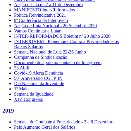
Acção e Luta de 7 a 11 de Dezembro
MANIFESTO Inter-Reformados
Política Reivindicativa 2021
9ª Conferência da Interjovem
Acção de Luta Nacional - 26 Setembro 2020
Vamos Continuar a Lutar
INTER-REFORMADOS Boletim nº 20 Julho 2020
INTERJOVEM - Piquenique Contra a Precariedade e os
Baixos Salários
Semana Nacional de Luta 22-26 Junho
Campanha de Sindicalização
Documento de apoio ao contacto da Interjovem
25 Abril
Covid-19 Alerta Denúncia
50º Aniversário CGTP-IN
Dia Nacional da Juventude
1º Maio
Semana da Igualdade
XIV Congresso
2019
Semana de Combate à Precariedade - 2 a 6 Dezembro
Pelo Aumento Geral dos Salários