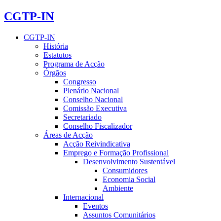
CGTP-IN
CGTP-IN
História
Estatutos
Programa de Acção
Órgãos
Congresso
Plenário Nacional
Conselho Nacional
Comissão Executiva
Secretariado
Conselho Fiscalizador
Áreas de Acção
Acção Reivindicativa
Emprego e Formação Profissional
Desenvolvimento Sustentável
Consumidores
Economia Social
Ambiente
Internacional
Eventos
Assuntos Comunitários