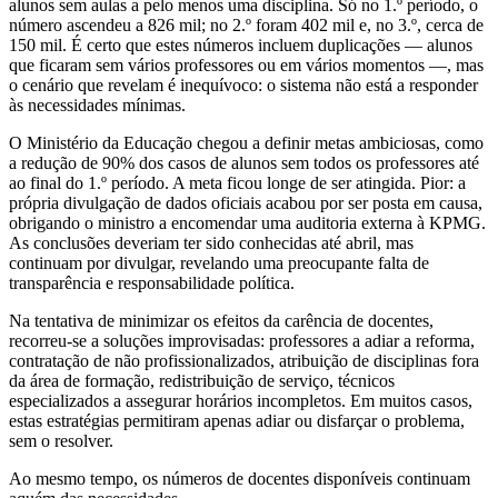
alunos sem aulas a pelo menos uma disciplina. Só no 1.º período, o
número ascendeu a 826 mil; no 2.º foram 402 mil e, no 3.º, cerca de
150 mil. É certo que estes números incluem duplicações — alunos
que ficaram sem vários professores ou em vários momentos —, mas
o cenário que revelam é inequívoco: o sistema não está a responder
às necessidades mínimas.
O Ministério da Educação chegou a definir metas ambiciosas, como
a redução de 90% dos casos de alunos sem todos os professores até
ao final do 1.º período. A meta ficou longe de ser atingida. Pior: a
própria divulgação de dados oficiais acabou por ser posta em causa,
obrigando o ministro a encomendar uma auditoria externa à KPMG.
As conclusões deveriam ter sido conhecidas até abril, mas
continuam por divulgar, revelando uma preocupante falta de
transparência e responsabilidade política.
Na tentativa de minimizar os efeitos da carência de docentes,
recorreu-se a soluções improvisadas: professores a adiar a reforma,
contratação de não profissionalizados, atribuição de disciplinas fora
da área de formação, redistribuição de serviço, técnicos
especializados a assegurar horários incompletos. Em muitos casos,
estas estratégias permitiram apenas adiar ou disfarçar o problema,
sem o resolver.
Ao mesmo tempo, os números de docentes disponíveis continuam