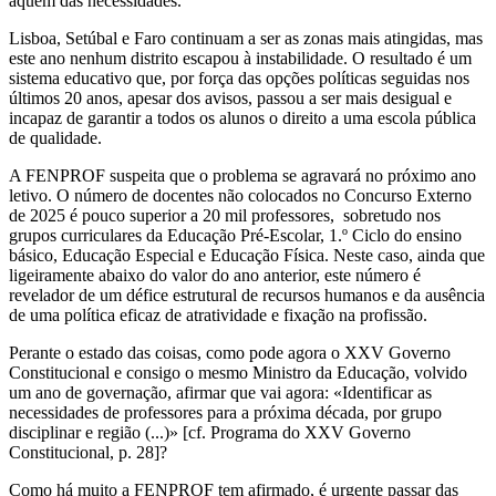
aquém das necessidades.
Lisboa, Setúbal e Faro continuam a ser as zonas mais atingidas, mas
este ano nenhum distrito escapou à instabilidade. O resultado é um
sistema educativo que, por força das opções políticas seguidas nos
últimos 20 anos, apesar dos avisos, passou a ser mais desigual e
incapaz de garantir a todos os alunos o direito a uma escola pública
de qualidade.
A FENPROF suspeita que o problema se agravará no próximo ano
letivo. O número de docentes não colocados no Concurso Externo
de 2025 é pouco superior a 20 mil professores, sobretudo nos
grupos curriculares da Educação Pré-Escolar, 1.º Ciclo do ensino
básico, Educação Especial e Educação Física. Neste caso, ainda que
ligeiramente abaixo do valor do ano anterior, este número é
revelador de um défice estrutural de recursos humanos e da ausência
de uma política eficaz de atratividade e fixação na profissão.
Perante o estado das coisas, como pode agora o XXV Governo
Constitucional e consigo o mesmo Ministro da Educação, volvido
um ano de governação, afirmar que vai agora: «Identificar as
necessidades de professores para a próxima década, por grupo
disciplinar e região (...)» [cf. Programa do XXV Governo
Constitucional, p. 28]?
Como há muito a FENPROF tem afirmado, é urgente passar das